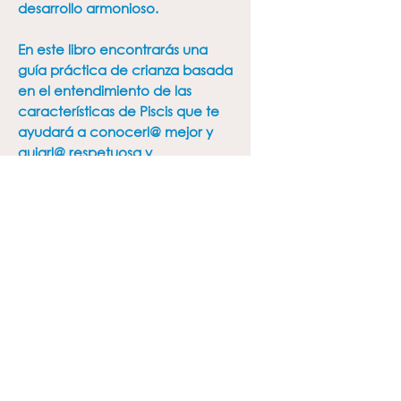
desarrollo armonioso.
En este libro encontrarás una
guía práctica de crianza basada
en el entendimiento de las
características de Piscis que te
ayudará a conocerl@ mejor y
guiarl@ respetuosa y
exitosamente en su crecimiento
y desarrollo.