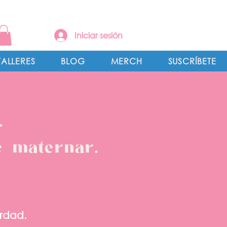
Iniciar sesión
TALLERES
BLOG
MERCH
SUSCRÍBETE
.
e maternar.
erdad.