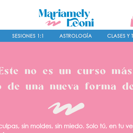
SESIONES 1:1
ASTROLOGÍA
CLASES Y 
Este no es un curso más
io de una nueva forma d
 culpas, sin moldes, sin miedo. Solo tú, en tu v